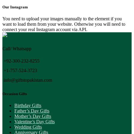
Our Instagram
You need to upload your images manually to the element if you
want to load them from your website. Otherwise you will need to
connect your real Instagram account via API.
Call/ Whatsapp
+92-300-232-8255
+1-757-524-3723
info@giftstopakistan.com
Occasion Gifts
Birthday Gifts
Father’s Day Gifts
Mother’s Day Gifts
Valentine’s Day Gifts
Wedding Gifts
Anniversary Gifts