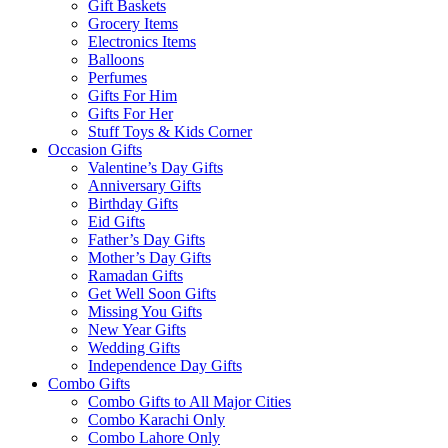
Gift Baskets
Grocery Items
Electronics Items
Balloons
Perfumes
Gifts For Him
Gifts For Her
Stuff Toys & Kids Corner
Occasion Gifts
Valentine’s Day Gifts
Anniversary Gifts
Birthday Gifts
Eid Gifts
Father’s Day Gifts
Mother’s Day Gifts
Ramadan Gifts
Get Well Soon Gifts
Missing You Gifts
New Year Gifts
Wedding Gifts
Independence Day Gifts
Combo Gifts
Combo Gifts to All Major Cities
Combo Karachi Only
Combo Lahore Only