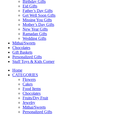
Birthday Gifts
Eid Gifts
Father’s Day Gifts
Get Well Soon Gifts
Missing You Gifts
Mother’s Day Gifts
New Year Gifts
Ramadan Gifts
Wedding Gifts
Mithai/Sweets
Chocolates
Gift Baskets
Personalized Gifts
Stuff Toys & Kids Corner
Home
CATEGORIES
Flowers
Cakes
Food Items
Chocolates
Fruits/Dry Fruit
Jewelry
Mithai/Sweets
Personalized Gifts