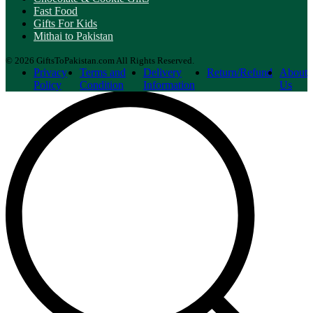
Fast Food
Gifts For Kids
Mithai to Pakistan
© 2026 GiftsToPakistan.com All Rights Reserved.
Privacy
Terms and
Delivery
Return/Refund
About
Policy
Condition
Information
Us