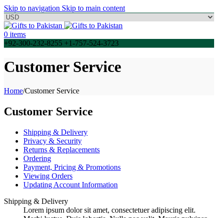
Skip to navigation
Skip to main content
0
items
+92-300-232-8255 +1-757-524-3723
Customer Service
Home
/
Customer Service
Customer Service
Shipping & Delivery
Privacy & Security
Returns & Replacements
Ordering
Payment, Pricing & Promotions
Viewing Orders
Updating Account Information
Shipping & Delivery
Lorem ipsum dolor sit amet, consectetuer adipiscing elit.