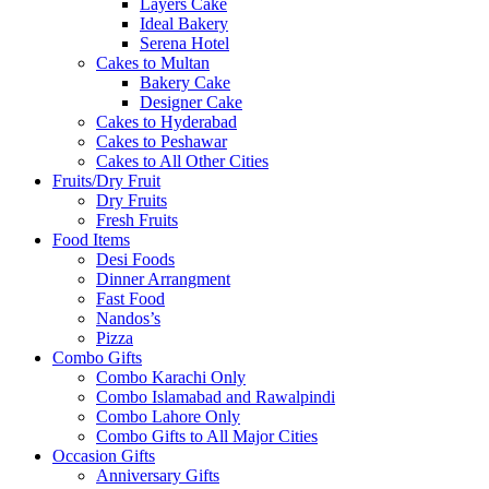
Layers Cake
Ideal Bakery
Serena Hotel
Cakes to Multan
Bakery Cake
Designer Cake
Cakes to Hyderabad
Cakes to Peshawar
Cakes to All Other Cities
Fruits/Dry Fruit
Dry Fruits
Fresh Fruits
Food Items
Desi Foods
Dinner Arrangment
Fast Food
Nandos’s
Pizza
Combo Gifts
Combo Karachi Only
Combo Islamabad and Rawalpindi
Combo Lahore Only
Combo Gifts to All Major Cities
Occasion Gifts
Anniversary Gifts