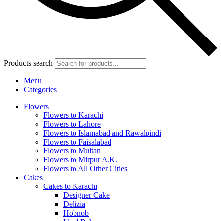
Products search
Menu
Categories
Flowers
Flowers to Karachi
Flowers to Lahore
Flowers to Islamabad and Rawalpindi
Flowers to Faisalabad
Flowers to Multan
Flowers to Mirpur A.K.
Flowers to All Other Cities
Cakes
Cakes to Karachi
Designer Cake
Delizia
Hobnob